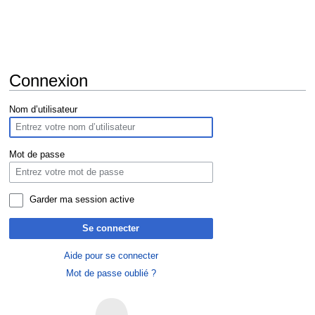
Connexion
Aller
Aller
Nom d’utilisateur
à
à
la
la
navigation
recherche
Mot de passe
Garder ma session active
Se connecter
Aide pour se connecter
Mot de passe oublié ?