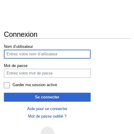
Connexion
Aller
Aller
Nom d’utilisateur
à
à
la
la
navigation
recherche
Mot de passe
Garder ma session active
Se connecter
Aide pour se connecter
Mot de passe oublié ?