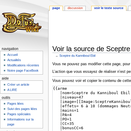
page
discussion
voir le texte source
Voir la source de Sceptre
navigation
Accueil
←
Sceptre du Kanniboul Ebil
Actualités
Aller
Aller
Vous ne pouvez pas modifier cette page, pour l
Modifications récentes
à
à
Notre page FaceBook
L’action que vous essayez de réaliser n’est pe
la
la
aide
navigation
recherche
Vous pouvez voir et copier le contenu de cett
Créer un article
A LIRE
outils
Pages liées
Suivi des pages liées
Pages spéciales
Informations sur la
page