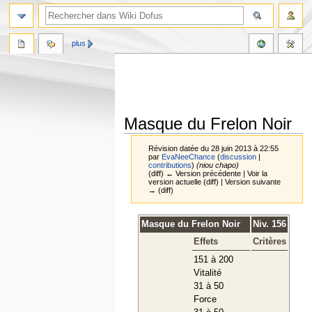
plus
Masque du Frelon Noir
Révision datée du 28 juin 2013 à 22:55
par
EvaNeeChance
(
discussion
|
contributions
)
(niou chapo)
(diff) ← Version précédente | Voir la
version actuelle (diff) | Version suivante
→ (diff)
Aller
Aller
Masque du Frelon Noir
Niv. 156
à
à
Effets
Critères
la
la
navigation
recherche
151 à 200
Vitalité
31 à 50
Force