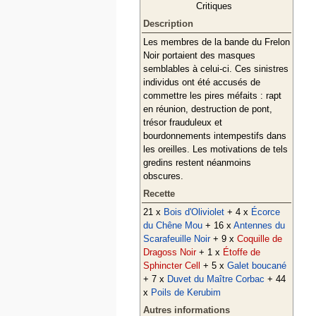
Critiques
Description
Les membres de la bande du Frelon
Noir portaient des masques
semblables à celui-ci. Ces sinistres
individus ont été accusés de
commettre les pires méfaits : rapt
en réunion, destruction de pont,
trésor frauduleux et
bourdonnements intempestifs dans
les oreilles. Les motivations de tels
gredins restent néanmoins
obscures.
Recette
21 x
Bois d'Oliviolet
+ 4 x
Écorce
du Chêne Mou
+ 16 x
Antennes du
Scarafeuille Noir
+ 9 x
Coquille de
Dragoss Noir
+ 1 x
Étoffe de
Sphincter Cell
+ 5 x
Galet boucané
+ 7 x
Duvet du Maître Corbac
+ 44
x
Poils de Kerubim
Autres informations