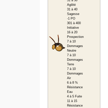
31 à 50
Agilité
31 à 40
Sagesse
-1 PO
301 à 400
Initiative
16 à 20
Prospection
7 à 10
Dommages
Neutre
7 à 10
Dommages
Terre
7 à 10
Dommages
Air
6 à 8 %
Résistance
Eau
4 à 5 Fuite
11 à 15
Résistance