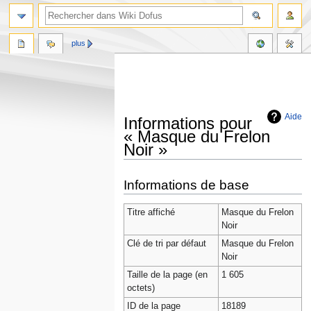
plus
Aide
Informations pour
« Masque du Frelon
Noir »
Aller
Aller
Informations de base
à
à
la
la
Titre affiché
Masque du Frelon
navigation
recherche
Noir
Clé de tri par défaut
Masque du Frelon
Noir
Taille de la page (en
1 605
octets)
ID de la page
18189