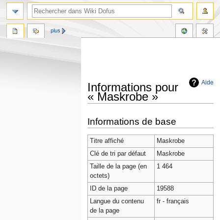
plus
Aide
Informations pour
« Maskrobe »
Aller
Aller
Informations de base
à
à
la
la
Titre affiché
Maskrobe
navigation
recherche
Clé de tri par défaut
Maskrobe
Taille de la page (en
1 464
octets)
ID de la page
19588
Langue du contenu
fr - français
de la page