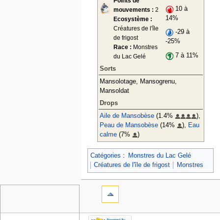
Points de
10 à
mouvements :
2
14%
Ecosystème :
Créatures de l'île
-29 à
de frigost
-25%
Race :
Monstres
7 à 11%
du Lac Gelé
Sorts
Mansolotage, Mansogrenu,
Mansoldat
Drops
Aile de Mansobèse
(1.4%
),
Peau de Mansobèse
(14%
),
Eau
calme
(7%
)
Catégories
:
Monstres du Lac Gelé
Créatures de l'île de frigost
Monstres