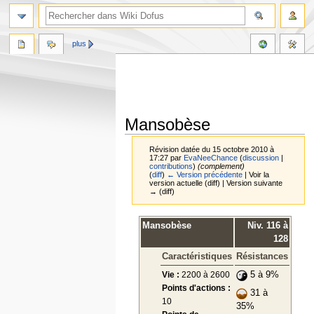
plus
Mansobèse
Révision datée du 15 octobre 2010 à
17:27 par
EvaNeeChance
(
discussion
|
contributions
)
(complement)
(
diff
)
← Version précédente
| Voir la
version actuelle (diff) | Version suivante
→ (diff)
Aller
Aller
Mansobèse
Niv. 116 à
à
à
128
la
la
Caractéristiques
Résistances
navigation
recherche
Vie :
2200 à 2600
5 à 9%
Points d'actions :
31 à
10
35%