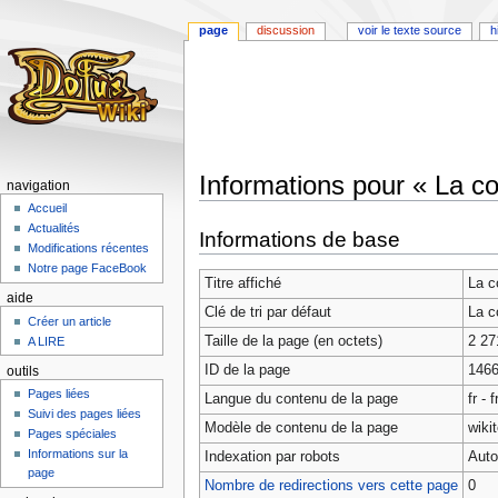
page
discussion
voir le texte source
h
Informations pour « La co
navigation
Accueil
Aller
Aller
Actualités
Informations de base
à
à
Modifications récentes
la
la
Notre page FaceBook
Titre affiché
La c
navigation
recherche
aide
Clé de tri par défaut
La c
Créer un article
Taille de la page (en octets)
2 27
A LIRE
ID de la page
146
outils
Pages liées
Langue du contenu de la page
fr - 
Suivi des pages liées
Modèle de contenu de la page
wiki
Pages spéciales
Informations sur la
Indexation par robots
Auto
page
Nombre de redirections vers cette page
0