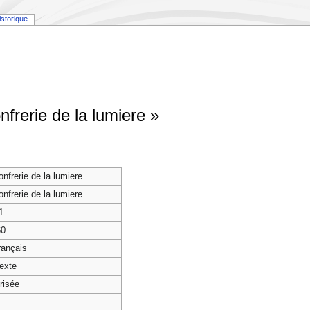
istorique
nfrerie de la lumiere »
onfrerie de la lumiere
onfrerie de la lumiere
1
60
français
texte
risée