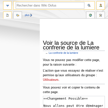
plus
Voir la source de La
confrerie de la lumiere
←
La confrerie de la lumiere
Aller
Aller
Vous ne pouvez pas modifier cette page,
à
à
pour la raison suivante :
la
la
L’action que vous essayez de réaliser n’est
navigation
recherche
permise qu’aux utilisateurs du groupe :
Utilisateurs
.
Vous pouvez voir et copier le contenu de
cette page.