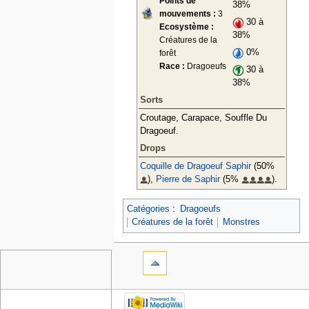
Points de
38%
mouvements :
3
30 à
Ecosystème :
38%
Créatures de la
0%
forêt
Race :
Dragoeufs
30 à
38%
Sorts
Croutage, Carapace, Souffle Du
Dragoeuf.
Drops
Coquille de Dragoeuf Saphir
(50%
),
Pierre de Saphir
(5%
).
Catégories
:
Dragoeufs
Créatures de la forêt
Monstres