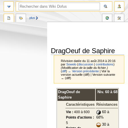
plus
DragOeuf de Saphire
Révision datée du 11 août 2014 à 20:16
par
Sowelo
(
discussion
|
contributions
)
(Modification de la taille du fichier.)
(
diff
)
← Version précédente
| Voir la
version actuelle (diff) | Version suivante
→ (diff)
Aller
Aller
DragOeuf de
Niv. 60 à 68
à
à
Saphire
la
la
Caractéristiques
Résistances
navigation
recherche
Vie :
400 à 600
60 à
Points d'actions :
68%
5
30 à