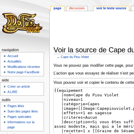
page
discussion
voir le texte source
Voir la source de Cape du
navigation
Accueil
←
Cape du Piou Violet
Actualités
Aller
Aller
Vous ne pouvez pas modifier cette page, pour l
Modifications récentes
à
à
Notre page FaceBook
L’action que vous essayez de réaliser n’est pe
la
la
aide
navigation
recherche
Vous pouvez voir et copier le contenu de cett
Créer un article
A LIRE
outils
Pages liées
Suivi des pages liées
Pages spéciales
Informations sur la
page