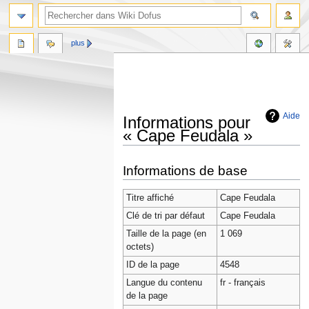
plus
Aide
Informations pour
« Cape Feudala »
Aller
Aller
Informations de base
à
à
la
la
Titre affiché
Cape Feudala
navigation
recherche
Clé de tri par défaut
Cape Feudala
Taille de la page (en
1 069
octets)
ID de la page
4548
Langue du contenu
fr - français
de la page