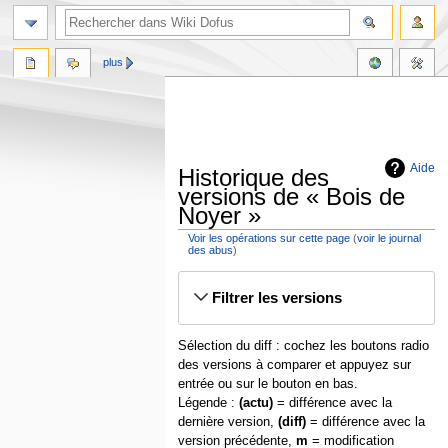
plus
Aide
Historique des
versions de « Bois de
Noyer »
Voir les opérations sur cette page
(
voir le journal
des abus
)
Aller
Aller
Filtrer les versions
à
à
la
la
navigation
recherche
Sélection du diff : cochez les boutons radio
des versions à comparer et appuyez sur
entrée ou sur le bouton en bas.
Légende :
(actu)
= différence avec la
dernière version,
(diff)
= différence avec la
version précédente,
m
= modification