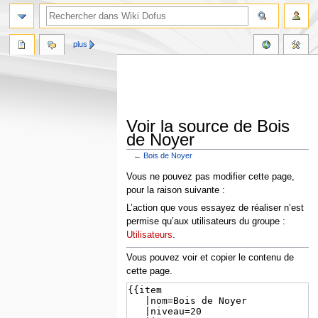
plus
Voir la source de Bois
de Noyer
←
Bois de Noyer
Aller
Aller
Vous ne pouvez pas modifier cette page,
à
à
pour la raison suivante :
la
la
L’action que vous essayez de réaliser n’est
navigation
recherche
permise qu’aux utilisateurs du groupe :
Utilisateurs
.
Vous pouvez voir et copier le contenu de
cette page.