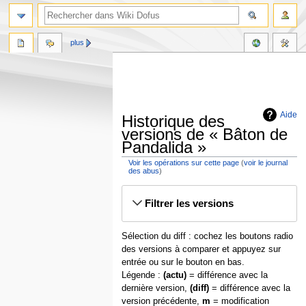
plus
Aide
Historique des
versions de « Bâton de
Pandalida »
Voir les opérations sur cette page
(
voir le journal
des abus
)
Aller
Aller
Filtrer les versions
à
à
la
la
navigation
recherche
Sélection du diff : cochez les boutons radio
des versions à comparer et appuyez sur
entrée ou sur le bouton en bas.
Légende :
(actu)
= différence avec la
dernière version,
(diff)
= différence avec la
version précédente,
m
= modification