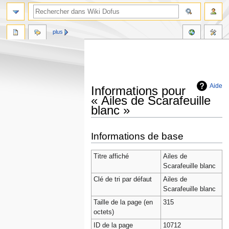
plus
Aide
Informations pour
« Ailes de Scarafeuille
blanc »
Aller
Aller
Informations de base
à
à
la
la
Titre affiché
Ailes de
navigation
recherche
Scarafeuille blanc
Clé de tri par défaut
Ailes de
Scarafeuille blanc
Taille de la page (en
315
octets)
ID de la page
10712