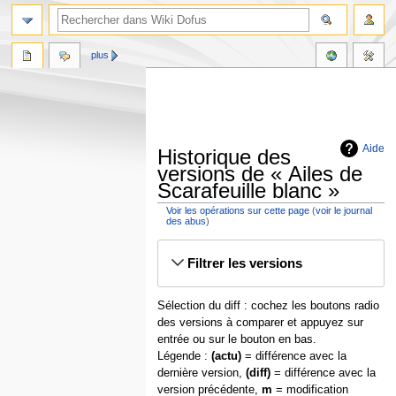
plus
Aide
Historique des
versions de « Ailes de
Scarafeuille blanc »
Voir les opérations sur cette page
(
voir le journal
des abus
)
Aller
Aller
Filtrer les versions
à
à
la
la
navigation
recherche
Sélection du diff : cochez les boutons radio
des versions à comparer et appuyez sur
entrée ou sur le bouton en bas.
Légende :
(actu)
= différence avec la
dernière version,
(diff)
= différence avec la
version précédente,
m
= modification