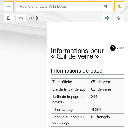
plus
Aide
Informations pour
« Œil de verre »
Aller
Aller
Informations de base
à
à
la
la
Titre affiché
Œil de verre
navigation
recherche
Clé de tri par défaut
Œil de verre
Taille de la page (en
344
octets)
ID de la page
18361
Langue du contenu
fr - français
de la page