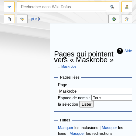
plus
Aide
Pages qui pointent
vers « Maskrobe »
←
Maskrobe
Aller
Aller
Pages liées
à
à
Page :
la
la
navigation
recherche
Espace de noms :
la sélection
Filtres
Masquer
les inclusions |
Masquer
les
liens |
Masquer
les redirections