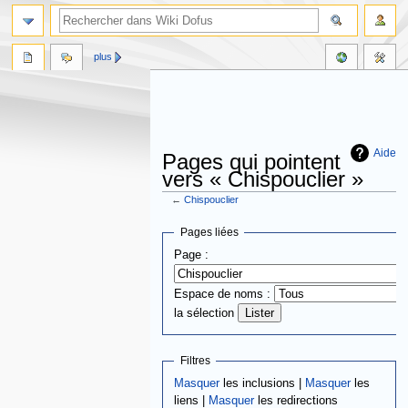
plus
Aide
Pages qui pointent
vers « Chispouclier »
←
Chispouclier
Aller
Aller
Pages liées
à
à
Page :
la
la
navigation
recherche
Espace de noms :
la sélection
Filtres
Masquer
les inclusions |
Masquer
les
liens |
Masquer
les redirections