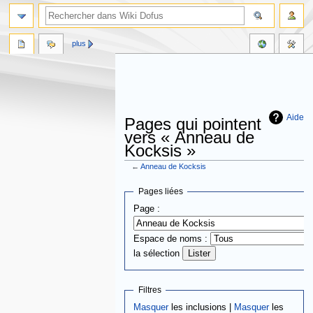
plus
Aide
Pages qui pointent
vers « Anneau de
Kocksis »
←
Anneau de Kocksis
Aller
Aller
Pages liées
à
à
Page :
la
la
navigation
recherche
Espace de noms :
la sélection
Filtres
Masquer
les inclusions |
Masquer
les